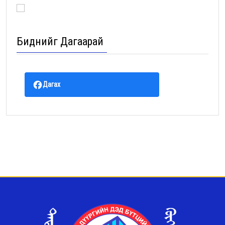
Биднийг Дагаарай
Дагах