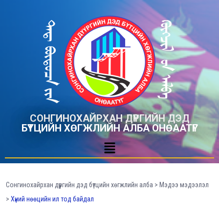
СОНГИНОХАЙРХАН ДҮҮРГИЙН ДЭД
БҮТЦИЙН ХӨГЖЛИЙН АЛБА ОНӨААТҮГ
Сонгинохайрхан дүүргийн дэд бүтцийн хөгжлийн алба
>
Мэдээ мэдээлэл
>
Хүний нөөцийн ил тод байдал