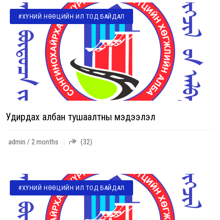
#ХҮНИЙ НӨӨЦИЙН ИЛ ТОД БАЙДАЛ
Удирдах албан тушаалтны мэдээлэл
admin / 2 months
(32)
#ХҮНИЙ НӨӨЦИЙН ИЛ ТОД БАЙДАЛ