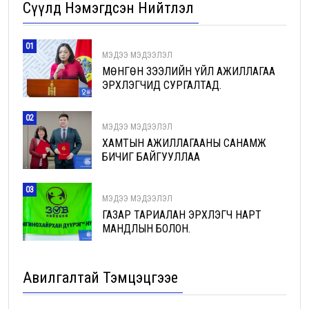
Сүүлд Нэмэгдсэн Нийтлэл
01
МЭДЭЭ МЭДЭЭЛЭЛ
МӨНГӨН ЗЭЭЛИЙН ҮЙЛ АЖИЛЛАГАА
ЭРХЛЭГЧИД СУРГАЛТАД.
02
МЭДЭЭ МЭДЭЭЛЭЛ
ХАМТЫН АЖИЛЛАГААНЫ САНАМЖ
БИЧИГ БАЙГУУЛЛАА
03
МЭДЭЭ МЭДЭЭЛЭЛ
ГАЗАР ТАРИАЛАН ЭРХЛЭГЧ НАРТ
МАНДЛЫН БОЛОН.
Авилгалтай Тэмцэцгээе