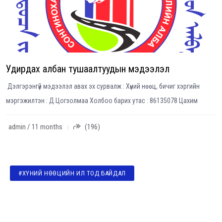
Удирдах албан тушаалтуудын мэдээлэл
Дэлгэрэнгүй мэдээлэл авах эх сурвалж : Хүний нөөц, бичиг хэргийн
мэргэжилтэн : Д.Цогзолмаа Холбоо барих утас : 86135078 Цахим
admin / 11 months
(196)
#ХҮНИЙ НӨӨЦИЙН ИЛ ТОД БАЙДАЛ