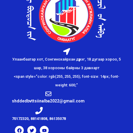
Улаанбаатар хот, Сонгинохайрхан дүүрэг, 18 дугаар хороо, 5
шар, 38 хорооны байрны 3 давхарт
<span style="color: rgb(255, 255, 255); font-size: 14px; font-
weight: 600;"
shddedbvttsiinalba2022@gmail.com
70172320, 88141808, 86135078