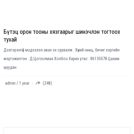
Бүтэц орон тооны хязгаарыг шинэчлэн тогтоох
тухай
Дэлгэрэнгүй мэдээлэл авах эх сурвалж : Хүний нөөц, бичиг хэргийн
мэргэжилтэн : Д.Цогзолмаа Холбоо барих утас : 86135078 Цахим
шуудан
admin / 1 year
(248)