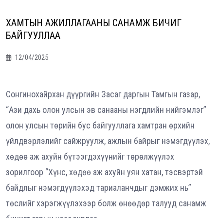
ХАМТЫН АЖИЛЛАГААНЫ САНАМЖ БИЧИГ
БАЙГУУЛЛАА
12/04/2025
Сонгинохайрхан дүүргийн Засаг даргын Тамгын газар,
“Ази дахь олон улсын эв санааны нэгдлийн нийгэмлэг”
олон улсын төрийн бус байгууллага хамтран өрхийн
үйлдвэрлэлийг сайжруулж, ажлын байрыг нэмэгдүүлэх,
хөдөө аж ахуйн бүтээгдэхүүнийг төрөлжүүлэх
зорилгоор “Хүнс, хөдөө аж ахуйн уян хатан, тэсвэртэй
байдлыг нэмэгдүүлэхэд тариаланчдыг дэмжих нь”
төслийг хэрэгжүүлэхээр болж өнөөдөр талууд санамж