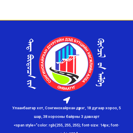
Улаанбаатар хот, Сонгинохайрхан дүүрэг, 18 дугаар хороо, 5
шар, 38 хорооны байрны 3 давхарт
<span style="color: rgb(255, 255, 255); font-size: 14px; font-