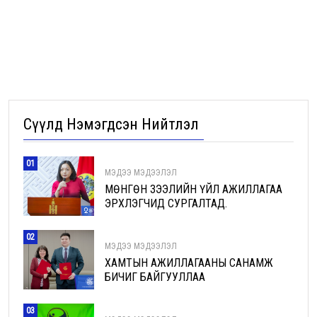
Сүүлд Нэмэгдсэн Нийтлэл
01
МЭДЭЭ МЭДЭЭЛЭЛ
МӨНГӨН ЗЭЭЛИЙН ҮЙЛ АЖИЛЛАГАА
ЭРХЛЭГЧИД СУРГАЛТАД.
02
МЭДЭЭ МЭДЭЭЛЭЛ
ХАМТЫН АЖИЛЛАГААНЫ САНАМЖ
БИЧИГ БАЙГУУЛЛАА
03