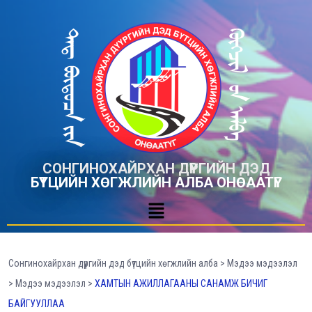
СОНГИНОХАЙРХАН ДҮҮРГИЙН ДЭД
БҮТЦИЙН ХӨГЖЛИЙН АЛБА ОНӨААТҮГ
Сонгинохайрхан дүүргийн дэд бүтцийн хөгжлийн алба
>
Мэдээ мэдээлэл
>
Мэдээ мэдээлэл
>
ХАМТЫН АЖИЛЛАГААНЫ САНАМЖ БИЧИГ
БАЙГУУЛЛАА