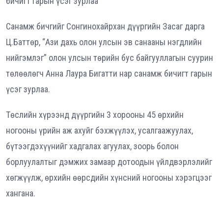
бичигт гарын үсэг зурлаа
Санамж бичгийг Сонгинохайрхан дүүргийн Засаг дарга
Ц.Баттөр, “Ази дахь олон улсын эв санааны нэгдлийн
нийгэмлэг” олон улсын төрийн бус байгууллагын суурин
төлөөлөгч Анна Лаура Бигатти нар санамж бичигт гарын
үсэг зурлаа.
Төслийн хүрээнд дүүргийн 3 хорооны 45 өрхийн
ногооны үрийн аж ахуйг бэхжүүлэх, усалгаажуулах,
бүтээгдэхүүнийг хадгалах агуулах, зоорь болон
борлуулалтыг дэмжих замаар дотоодын үйлдвэрлэлийг
хөгжүүлж, өрхийн өөрсдийн хүнсний ногооны хэрэгцээг
хангана.