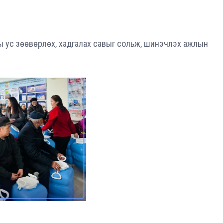
ы ус зөөвөрлөх, хадгалах савыг сольж, шинэчлэх ажлын