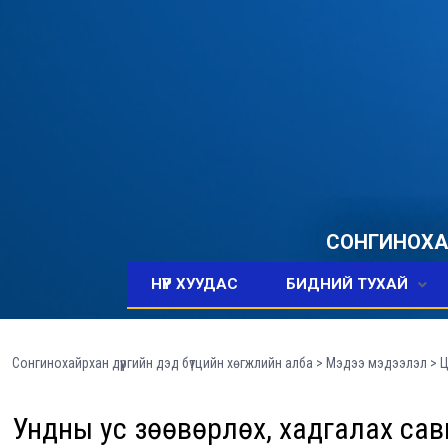
СОНГИНОХАЙ
НҮҮР ХУУДАС
БИДНИЙ ТУХАЙ
Сонгинохайрхан дүүргийн дэд бүтцийн хөгжлийн алба
>
Мэдээ мэдээлэл
>
Ц
Ундны ус зөөвөрлөх, хадгалах са