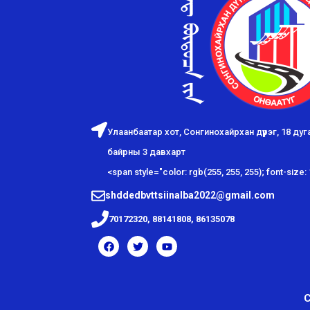
Улаанбаатар хот, Сонгинохайрхан дүүрэг, 18 ду
байрны 3 давхарт
<span style="color: rgb(255, 255, 255); font-size:
shddedbvttsiinalba2022@gmail.com
70172320, 88141808, 86135078
С