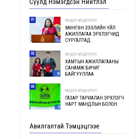
Сүүлд Нэмэгдсэн Нийтлэл
01
МЭДЭЭ МЭДЭЭЛЭЛ
МӨНГӨН ЗЭЭЛИЙН ҮЙЛ
АЖИЛЛАГАА ЭРХЛЭГЧИД
СУРГАЛТАД.
02
МЭДЭЭ МЭДЭЭЛЭЛ
ХАМТЫН АЖИЛЛАГААНЫ
САНАМЖ БИЧИГ
БАЙГУУЛЛАА
03
МЭДЭЭ МЭДЭЭЛЭЛ
ГАЗАР ТАРИАЛАН ЭРХЛЭГЧ
НАРТ МАНДЛЫН БОЛОН.
Авилгалтай Тэмцэцгээе