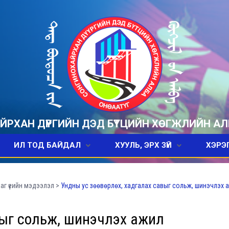
РХАН ДҮҮРГИЙН ДЭД БҮТЦИЙН ХӨГЖЛИЙН АЛ
ИЛ ТОД БАЙДАЛ
ХУУЛЬ, ЭРХ ЗҮЙ
ХЭРЭ
аг үеийн мэдээлэл
>
Ундны ус зөөвөрлөх, хадгалах савыг сольж, шинэчлэх 
выг сольж, шинэчлэх ажил