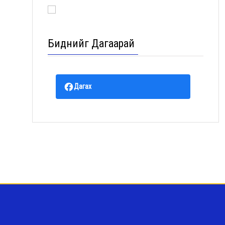
Биднийг Дагаарай
Дагах